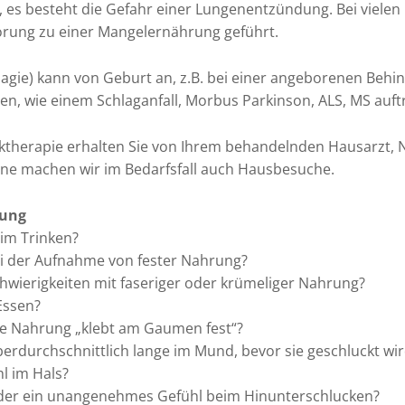
, es besteht die Gefahr einer Lungenentzündung. Bei vielen 
örung zu einer Mangelernährung geführt.
agie) kann von Geburt an, z.B. bei einer angeborenen Behi
n, wie einem Schlaganfall, Morbus Parkinson, ALS, MS auft
ktherapie erhalten Sie von Ihrem behandelnden Hausarzt,
rne machen wir im Bedarfsfall auch Hausbesuche.
rung
eim Trinken?
ei der Aufnahme von fester Nahrung?
wierigkeiten mit faseriger oder krümeliger Nahrung?
Essen?
ie Nahrung „klebt am Gaumen fest“?
erdurchschnittlich lange im Mund, bevor sie geschluckt wi
l im Hals?
der ein unangenehmes Gefühl beim Hinunterschlucken?